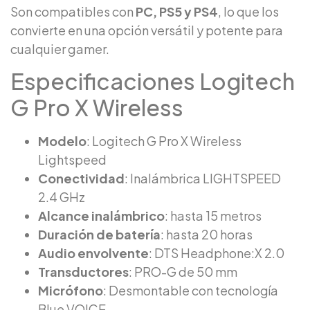
Son compatibles con
PC, PS5 y PS4
, lo que los
convierte en una opción versátil y potente para
cualquier gamer.
Especificaciones Logitech
G Pro X Wireless
Modelo
: Logitech G Pro X Wireless
Lightspeed
Conectividad
: Inalámbrica LIGHTSPEED
2.4 GHz
Alcance inalámbrico
: hasta 15 metros
Duración de batería
: hasta 20 horas
Audio envolvente
: DTS Headphone:X 2.0
Transductores
: PRO-G de 50 mm
Micrófono
: Desmontable con tecnología
Blue VO!CE