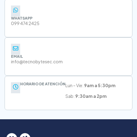
WHATSAPP
099 474 2425
EMAIL
info@tecnobytesec.com
HORARIO DE ATENCIÓN
Lun – Vie:
9am a 5:30pm
Sab:
9:30am a 2pm