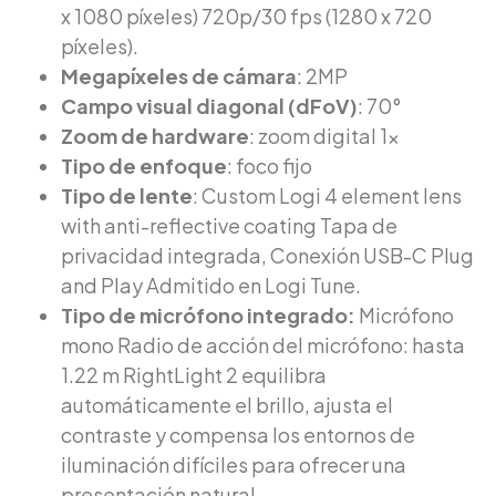
x 1080 píxeles) 720p/30 fps (1280 x 720
píxeles).
Megapíxeles de cámara
: 2MP
Campo visual diagonal (dFoV)
: 70°
Zoom de hardware
: zoom digital 1x
Tipo de enfoque
: foco fijo
Tipo de lente
: Custom Logi 4 element lens
with anti-reflective coating Tapa de
privacidad integrada, Conexión USB-C Plug
and Play Admitido en Logi Tune.
Tipo de micrófono integrado:
Micrófono
mono Radio de acción del micrófono: hasta
1.22 m RightLight 2 equilibra
automáticamente el brillo, ajusta el
contraste y compensa los entornos de
iluminación difíciles para ofrecer una
presentación natural.