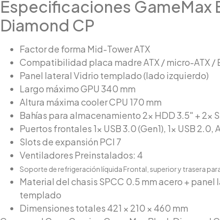
Especificaciones GameMax 
Diamond CP
Factor de forma Mid-Tower ATX
Compatibilidad placa madre ATX / micro-ATX /
Panel lateral Vidrio templado (lado izquierdo)
Largo máximo GPU 340 mm
Altura máxima cooler CPU 170 mm
Bahías para almacenamiento 2× HDD 3.5″ + 2× S
Puertos frontales 1× USB 3.0 (Gen1), 1× USB 2.0,
Slots de expansión PCI 7
Ventiladores Preinstalados: 4
Soporte de refrigeración líquida Frontal, superior y trasera pa
Material del chasis SPCC 0.5 mm acero + panel la
templado
Dimensiones totales 421 × 210 × 460 mm