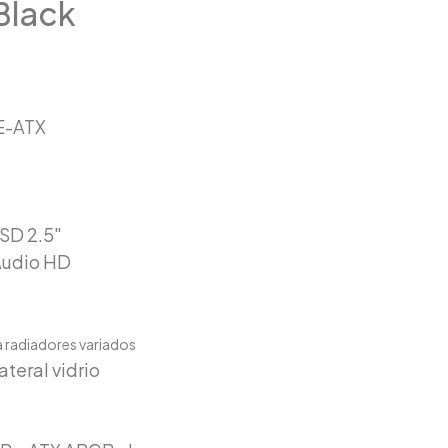
Black
 E-ATX
SD 2.5″
 Audio HD
ra radiadores variados
teral vidrio