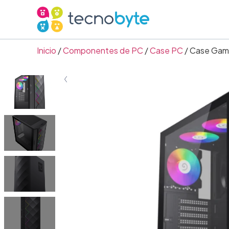
Inicio
/
Componentes de PC
/
Case PC
/ Case Gam