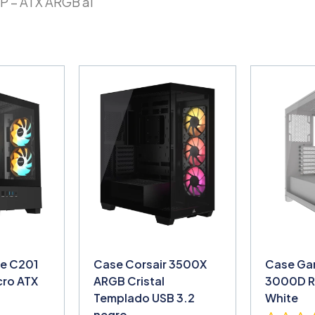
 – ATX ARGB al
e C201
Case Corsair 3500X
Case Ga
cro ATX
ARGB Cristal
3000D R
Templado USB 3.2
White
negro