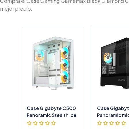
Compra el Case Gaming GameMax Black Diamond CP
mejor precio.
Case Gigabyte C500
Case Gigabyt
Panoramic Stealth Ice
Panoramic mi