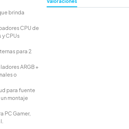
Valoraciones
que brinda
sipadores CPU de
s y CPUs
ternas para 2
tiladores ARGB +
nales o
oud para fuente
a un montaje
ara PC Gamer,
l.