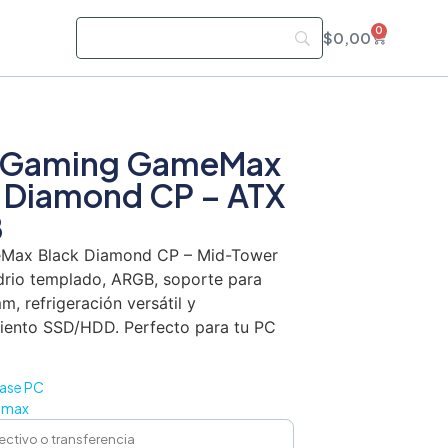
0
s
$
0,00
 Gaming GameMax
 Diamond CP – ATX
B
Max Black Diamond CP – Mid-Tower
drio templado, ARGB, soporte para
, refrigeración versátil y
ento SSD/HDD. Perfecto para tu PC
ase PC
max
ectivo o transferencia