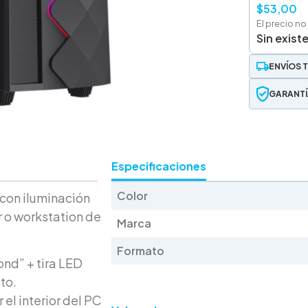
$
53,00
El precio no
Sin exist
ENVÍOS 
GARANTÍ
Especificaciones
Color
on iluminación
 o workstation de
Marca
Formato
nd” + tira LED
to.
 el interior del PC