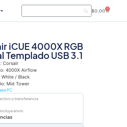
0
$
0,00
air iCUE 4000X RGB
al Templado USB 3.1
: Corsair
o: 4000X Airflow
 White / Black
o: Mid Tower
ase PC
ectivo o transferencia
 incluye envío.
encias