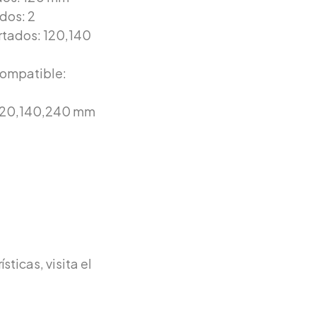
dos: 2
rtados: 120,140
compatible:
 120,140,240 mm
ticas, visita el