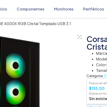
nicio
Componentes
Monitores
Periféricos
CUE 4000X RGB Cristal Templado USB 3.1
Cors
Crist
Marca
Model
Color:
Tamañ
Categoría:
C
Precio en ef
$
135,00
El precio no
Sin exist