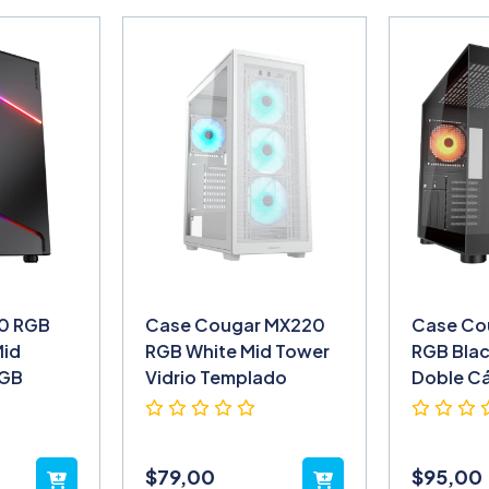
0 RGB
Case Cougar MX220
Case Co
Mid
RGB White Mid Tower
RGB Blac
RGB
Vidrio Templado
Doble C
$
79,00
$
95,00