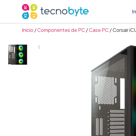
I
Inicio
/
Componentes de PC
/
Case PC
/ Corsair i