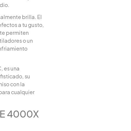
dio.
lmente brilla. El
efectos a tu gusto,
 te permiten
tiladores o un
nfriamiento
, es una
fisticado, su
iso con la
 para cualquier
CUE 4000X