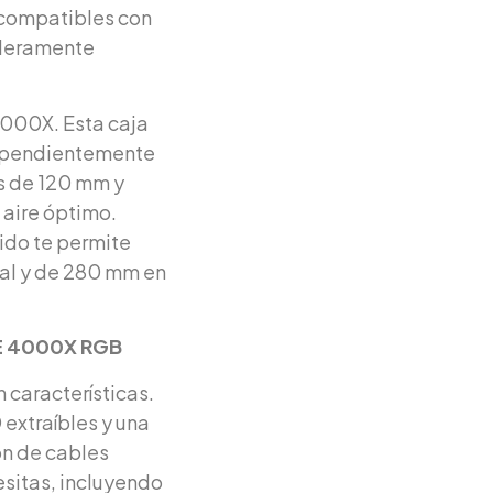
s compatibles con
aderamente
4000X. Esta caja
dependientemente
es de 120 mm y
 aire óptimo.
ido te permite
tal y de 280 mm en
UE 4000X RGB
características.
extraíbles y una
ón de cables
cesitas, incluyendo