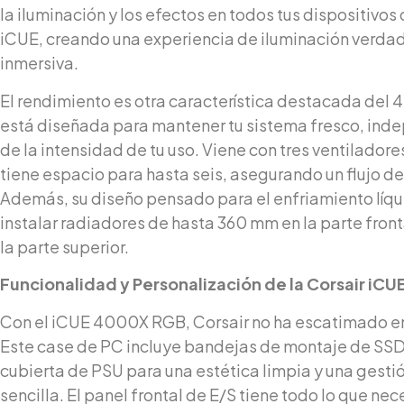
la iluminación y los efectos en todos tus dispositivo
iCUE, creando una experiencia de iluminación verd
inmersiva.
El rendimiento es otra característica destacada del 
está diseñada para mantener tu sistema fresco, in
de la intensidad de tu uso. Viene con tres ventilador
tiene espacio para hasta seis, asegurando un flujo de
Además, su diseño pensado para el enfriamiento líqu
instalar radiadores de hasta 360 mm en la parte fron
la parte superior.
Funcionalidad y Personalización de la Corsair iC
Con el iCUE 4000X RGB, Corsair no ha escatimado en 
Este case de PC incluye bandejas de montaje de SSD 
cubierta de PSU para una estética limpia y una gesti
sencilla. El panel frontal de E/S tiene todo lo que ne