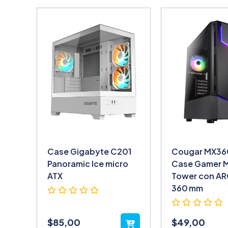
Case Gigabyte C201
Cougar MX36
Panoramic Ice micro
Case Gamer 
ATX
Tower con A
360 mm
$
85,00
$
49,00