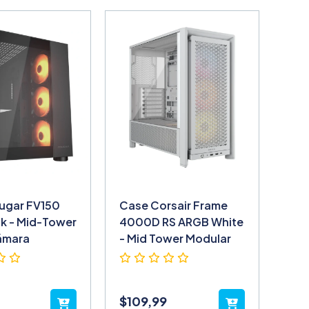
ugar FV150
Case Corsair Frame
k - Mid-Tower
4000D RS ARGB White
ámara
- Mid Tower Modular
$
109,99