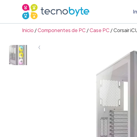
I
Inicio
/
Componentes de PC
/
Case PC
/ Corsair i