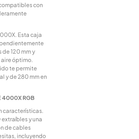
s compatibles con
aderamente
4000X. Esta caja
dependientemente
es de 120 mm y
 aire óptimo.
ido te permite
tal y de 280 mm en
UE 4000X RGB
características.
extraíbles y una
ón de cables
cesitas, incluyendo