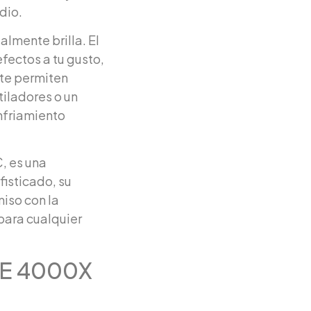
dio.
lmente brilla. El
efectos a tu gusto,
 te permiten
tiladores o un
nfriamiento
, es una
fisticado, su
iso con la
 para cualquier
CUE 4000X