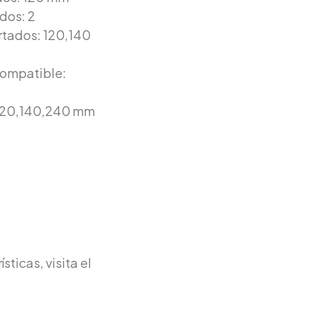
dos: 2
rtados: 120,140
compatible:
 120,140,240 mm
ticas, visita el