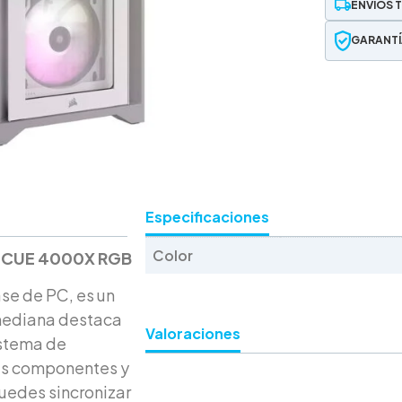
ENVÍOS 
GARANTÍ
Especificaciones
Color
ir iCUE 4000X RGB
se de PC, es un
 mediana destaca
Valoraciones
istema de
sus componentes y
puedes sincronizar