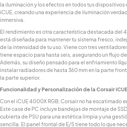
la iluminación y los efectos en todos tus dispositivo
iCUE, creando una experiencia de iluminación verd
inmersiva.
El rendimiento es otra característica destacada del 
está diseñada para mantener tu sistema fresco, in
de la intensidad de tu uso. Viene con tres ventilador
tiene espacio para hasta seis, asegurando un flujo de
Además, su diseño pensado para el enfriamiento líqu
instalar radiadores de hasta 360 mm en la parte fron
la parte superior.
Funcionalidad y Personalización de la Corsair iC
Con el iCUE 4000X RGB, Corsair no ha escatimado en 
Este case de PC incluye bandejas de montaje de SSD 
cubierta de PSU para una estética limpia y una gesti
sencilla. El panel frontal de E/S tiene todo lo que ne