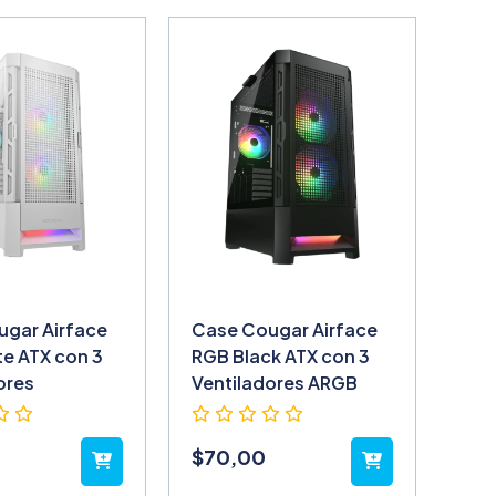
gar Airface
Case Cougar Airface
e ATX con 3
RGB Black ATX con 3
ores
Ventiladores ARGB
$
70,00