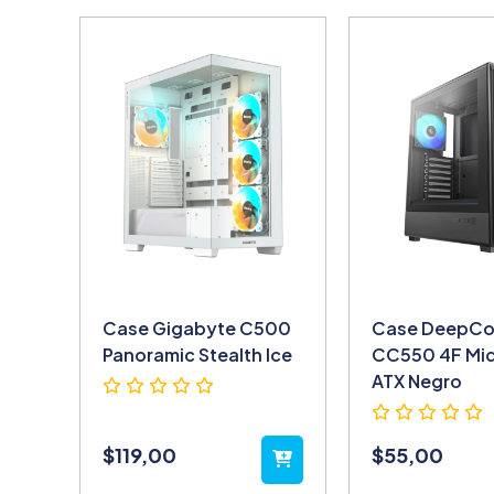
Case Gigabyte C500
Case DeepCo
Panoramic Stealth Ice
CC550 4F Mi
ATX Negro
$
119,00
$
55,00