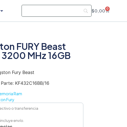
0
$
0,00
ton FURY Beast
 3200 MHz 16GB
gston Fury Beast
 Parte: KF432C16BB/16
emoria Ram
ton Fury
ectivo o transferencia
 incluye envío.
encias