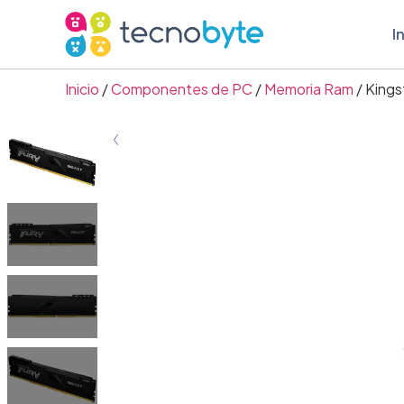
I
Inicio
/
Componentes de PC
/
Memoria Ram
/ King