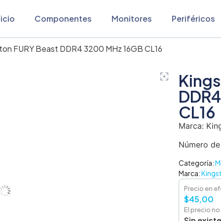
nicio
Componentes
Monitores
Periféricos
ston FURY Beast DDR4 3200 MHz 16GB CL16
Kings
DDR4
CL16
Marca: Kin
Número de
Categoría:
M
Marca:
Kings
Precio en ef
$
45,00
El precio no
Sin exist