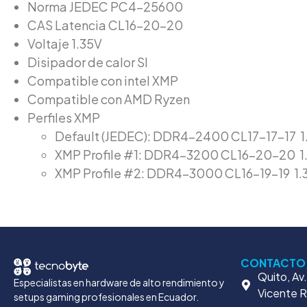
Norma JEDEC PC4-25600
CAS Latencia CL16-20-20
Voltaje 1.35V
Disipador de calor SI
Compatible con intel XMP
Compatible con AMD Ryzen
Perfiles XMP
Default (JEDEC): DDR4-2400 CL17-17-17 1
XMP Profile #1: DDR4-3200 CL16-20-20 1
XMP Profile #2: DDR4-3000 CL16-19-19 1.
CONTACTO
Quito, Av
Especialistas en hardware de alto rendimiento y
Vicente 
setups gaming profesionales en Ecuador.