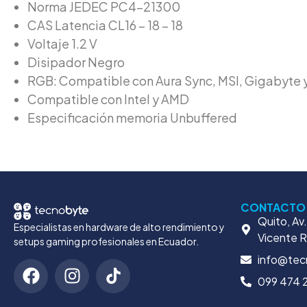
Norma JEDEC PC4-21300
CAS Latencia CL16 – 18 – 18
Voltaje 1.2 V
Disipador Negro
RGB: Compatible con Aura Sync, MSI, Gigabyte y
Compatible con Intel y AMD
Especificación memoria Unbuffered
CONTACTO
Quito, Av
Especialistas en hardware de alto rendimiento y
Vicente 
setups gaming profesionales en Ecuador.
info@tec
099 474 