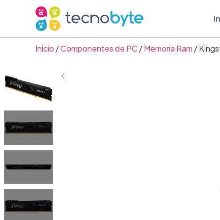
I
Inicio
/
Componentes de PC
/
Memoria Ram
/ King