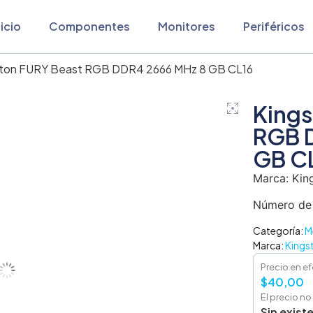
nicio
Componentes
Monitores
Periféricos
ston FURY Beast RGB DDR4 2666 MHz 8 GB CL16
Kings
RGB 
GB C
Marca: Kin
Número de
Categoría:
M
Marca:
Kings
Precio en ef
$
40,00
El precio no
Sin exist