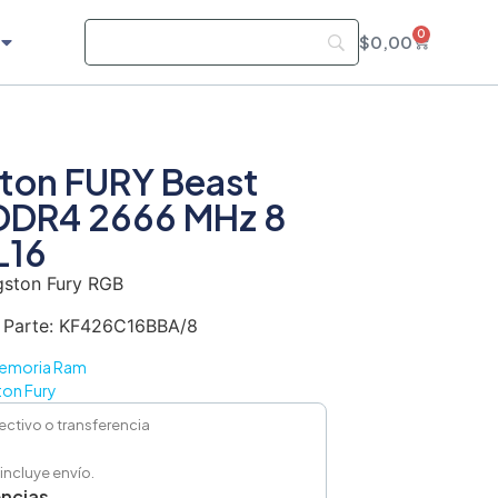
0
$
0,00
ton FURY Beast
DDR4 2666 MHz 8
L16
gston Fury RGB
 Parte: KF426C16BBA/8
emoria Ram
ton Fury
ectivo o transferencia
 incluye envío.
encias