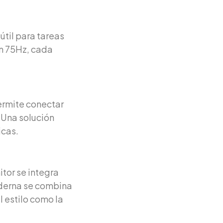
útil para tareas
on 75Hz, cada
ermite conectar
 Una solución
icas.
tor se integra
oderna se combina
 estilo como la