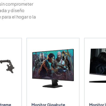
 sin comprometer
ada y diseño
para el hogar o la
Xtreme
Monitor Gigabyte
Monitor 