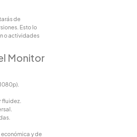
tarás de
siones. Esto lo
ón o actividades
el Monitor
(1080p).
 fluidez.
rsal.
das.
n económica y de