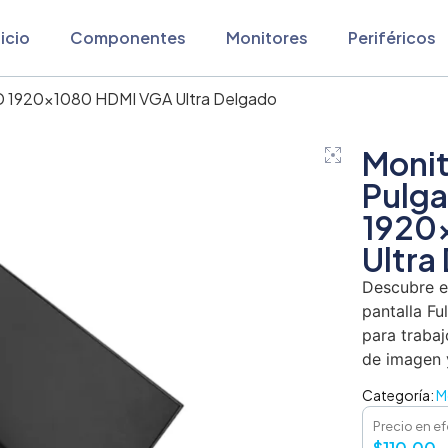
nicio
Componentes
Monitores
Periféricos
HD 1920×1080 HDMI VGA Ultra Delgado
Monit
Pulga
1920
Ultra
Descubre e
pantalla Fu
para trabaj
de imagen 
Categoría:
M
Precio en ef
$
110,00