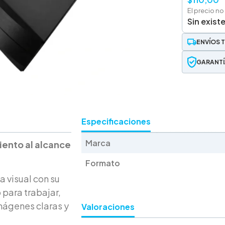
El precio no
Sin exist
ENVÍOS 
GARANTÍ
Especificaciones
Marca
iento al alcance
Formato
a visual con su
 para trabajar,
imágenes claras y
Valoraciones