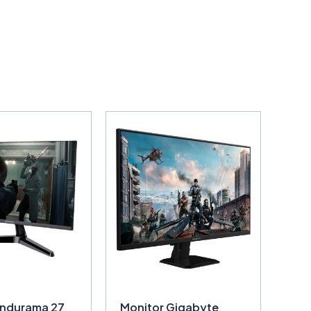
Indurama 27
Monitor Gigabyte