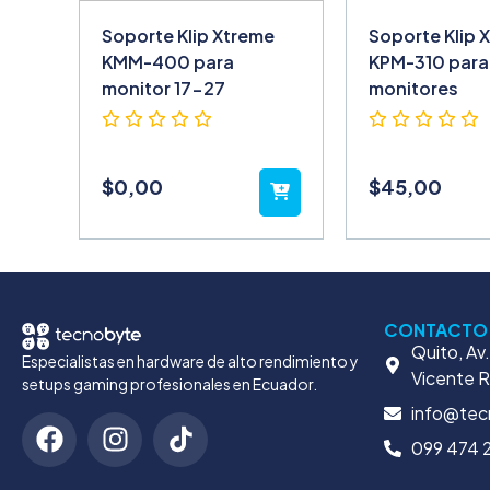
Soporte Klip Xtreme
Soporte Klip 
KMM-400 para
KPM-310 para
monitor 17-27
monitores
$
0,00
$
45,00
CONTACTO
Quito, Av
Especialistas en hardware de alto rendimiento y
Vicente 
setups gaming profesionales en Ecuador.
info@tec
099 474 