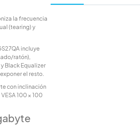
niza la frecuencia
al (tearing) y
 GS27QA incluye
lado/ratón),
 y Black Equalizer
exponer el resto.
te con inclinación
e VESA 100 × 100
gabyte