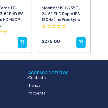
Teros TE-
Monitor MSI G255F -
23.8″ FHD IPS
24.5″ FHD Rapid IPS
ms HDMI/DP
180Hz 1ms FreeSync
c
$
275,00
ACCESOS DIRECTOS
Contacto
Tienda
Mi cuenta