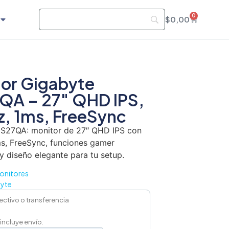
0
$
0,00
or Gigabyte
QA – 27″ QHD IPS,
, 1ms, FreeSync
S27QA: monitor de 27″ QHD IPS con
ms, FreeSync, funciones gamer
y diseño elegante para tu setup.
onitores
yte
ectivo o transferencia
 incluye envío.