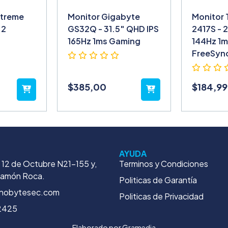
Xtreme
Monitor Gigabyte
Monitor 
 2
GS32Q - 31.5″ QHD IPS
2417S - 
165Hz 1ms Gaming
144Hz 1
FreeSyn
$
385,00
$
184,99
AYUDA
. 12 de Octubre N21-155 y,
Terminos y Condiciones
Ramón Roca.
Politicas de Garantía
nobytesec.com
Politicas de Privacidad
2425
Elaborado por
Gramedia