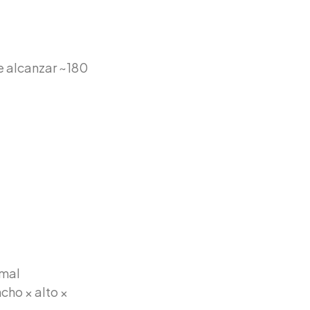
e alcanzar ~180
rmal
cho × alto ×