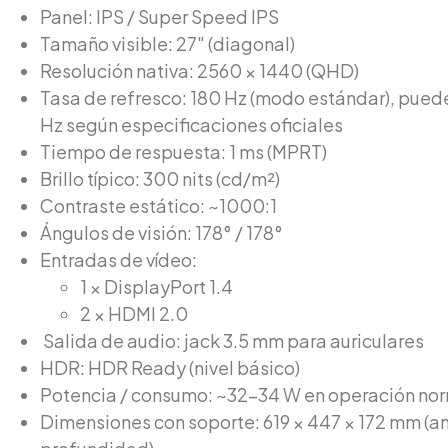
Panel: IPS / Super Speed IPS
Tamaño visible: 27″ (diagonal)
Resolución nativa: 2560 × 1440 (QHD)
Tasa de refresco: 180 Hz (modo estándar), pued
Hz según especificaciones oficiales
Tiempo de respuesta: 1 ms (MPRT)
Brillo típico: 300 nits (cd/m²)
Contraste estático: ~1000:1
Ángulos de visión: 178° / 178°
Entradas de vídeo:
1 × DisplayPort 1.4
2 × HDMI 2.0
Salida de audio: jack 3.5 mm para auriculares
HDR: HDR Ready (nivel básico)
Potencia / consumo: ~32–34 W en operación no
Dimensiones con soporte: 619 × 447 × 172 mm (an