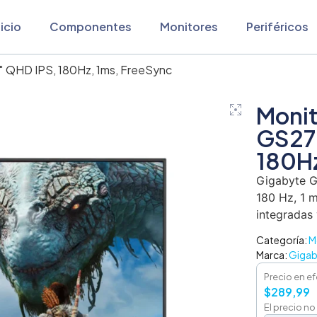
nicio
Componentes
Monitores
Periféricos
″ QHD IPS, 180Hz, 1ms, FreeSync
Monit
GS27
180Hz
Gigabyte G
180 Hz, 1 
integradas 
Categoría:
M
Marca:
Gigab
Precio en ef
$
289,99
El precio no