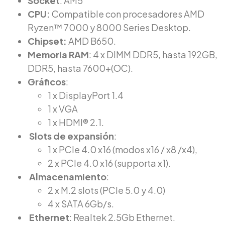
Socket
: AM5
CPU:
Compatible con procesadores AMD
Ryzen™ 7000 y 8000 Series Desktop.
Chipset:
AMD B650.
Memoria RAM
: 4 x DIMM DDR5, hasta 192GB,
DDR5, hasta 7600+(OC).
Gráficos
:
1 x DisplayPort 1.4
1 x VGA
1 x HDMI® 2.1.
Slots de expansión
:
1 x PCIe 4.0 x16 (modos x16 / x8 /x4),
2 x PCIe 4.0 x16 (supporta x1).
Almacenamiento
:
2 x M.2 slots (PCIe 5.0 y 4.0)
4 x SATA 6Gb/s.
Ethernet
: Realtek 2.5Gb Ethernet.