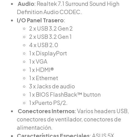
Audio
: Realtek 7.1 Surround Sound High
Definition Audio CODEC.
I/O Panel Trasero
:
2 x USB 3.2 Gen 2
2 x USB 3.2 Gen 1
4 x USB 2.0
1 x DisplayPort
1 x VGA
1 x HDMI®
1 x Ethernet
3 x Jacks de audio
1 x BIOS FlashBack™ button
1 xPuerto PS/2.
Conectores Internos
: Varios headers USB,
conectores de ventilador, conectores de
alimentación.
Características Especiales
: ASUS 5X