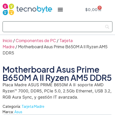
0
$
0,00
Inicio
/
Componentes de PC
/
Tarjeta
Madre
/ Motherboard Asus Prime B650M A II Ryzen AM5
DDR5
Motherboard Asus Prime
B650M A II Ryzen AM5 DDR5
Placa Madre ASUS PRIME B650M A II: soporte AMD
Ryzen™ 7000, DDR5, PCIe 5.0, 2.5Gb Ethernet, USB 3.2,
RGB Aura Sync, y gestión IT avanzada.
Categoría:
Tarjeta Madre
Marca:
Asus