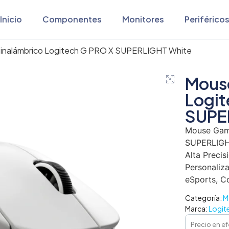
Inicio
Componentes
Monitores
Periférico
 inalámbrico Logitech G PRO X SUPERLIGHT White
Mouse
Logit
SUPE
Mouse Game
SUPERLIGHT
Alta Precis
Personaliza
eSports, C
Categoría:
M
Marca:
Logit
Precio en ef