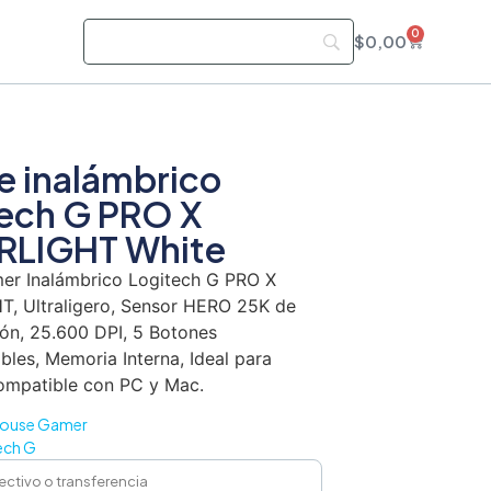
0
s
$
0,00
 inalámbrico
ech G PRO X
RLIGHT White
r Inalámbrico Logitech G PRO X
, Ultraligero, Sensor HERO 25K de
ión, 25.600 DPI, 5 Botones
bles, Memoria Interna, Ideal para
ompatible con PC y Mac.
ouse Gamer
ech G
ectivo o transferencia