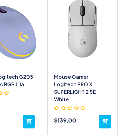
ogitech G203
Mouse Gamer
c RGB Lila
Logitech PRO X
SUPERLIGHT 2 SE
White
$
139,00