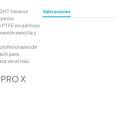
GHT tiene un
Valoraciones
perior.
 PTFE sin aditivos
nexión sencilla y
profesionales de
tech para
ra ser el más
 PRO X