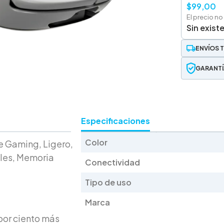
$
99,00
El precio no
Sin exist
ENVÍOS 
GARANTÍ
Especificaciones
Color
 Gaming, Ligero,
les, Memoria
Conectividad
Tipo de uso
Marca
por ciento más