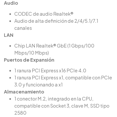
Audio
CODEC de audio Realtek®
Audio de alta definición de 2/4/5.1/7.1
canales
LAN
Chip LAN Realtek® GbE (1 Gbps/100
Mbps/10 Mbps)
Puertos de Expansión
1 ranura PCI Express x16 PCIe 4.0
1 ranura PCI Express x1, compatible con PCIe
3.0 y funcionando a x1
Almacenamiento
1 conector M.2, integrado en la CPU,
compatible con Socket 3, clave M, SSD tipo
2580