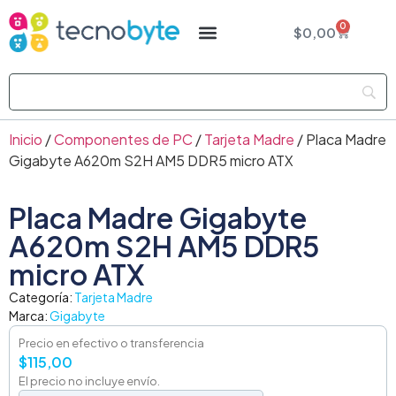
0
$
0,00
Inicio
/
Componentes de PC
/
Tarjeta Madre
/ Placa Madre
Gigabyte A620m S2H AM5 DDR5 micro ATX
Placa Madre Gigabyte
A620m S2H AM5 DDR5
micro ATX
Categoría:
Tarjeta Madre
Marca:
Gigabyte
Precio en efectivo o transferencia
$
115,00
El precio no incluye envío.