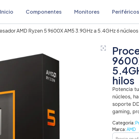
Inicio
Componentes
Monitores
Periférico
esador AMD Ryzen 5 9600X AM5 3.9GHz a 5.4GHz 6 núcleos 1
Proc
9600
5.4GH
hilos
Potencia t
núcleos, ha
soporte DD
gaming, pr
Categoría:
P
Marca:
AMD
Precio en ef