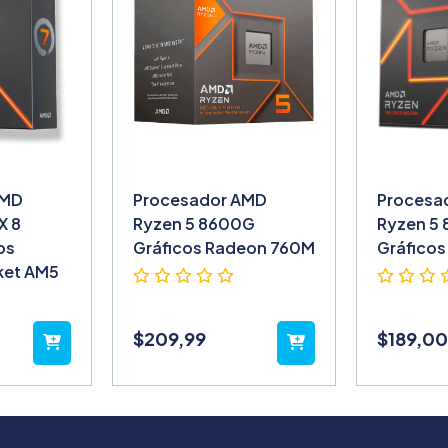
AMD
Procesador AMD
Procesa
X 8
Ryzen 5 8600G
Ryzen 5 
os
Gráficos Radeon 760M
Gráficos
ket AM5
$
209,99
$
189,00