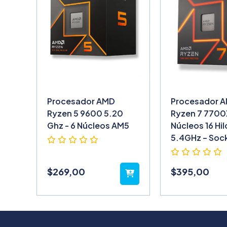
Procesador AMD
Procesador 
Ryzen 5 9600 5.20
Ryzen 7 7700
Ghz - 6 Núcleos AM5
Núcleos 16 Hil
5.4GHz – Soc
$
269,00
$
395,00