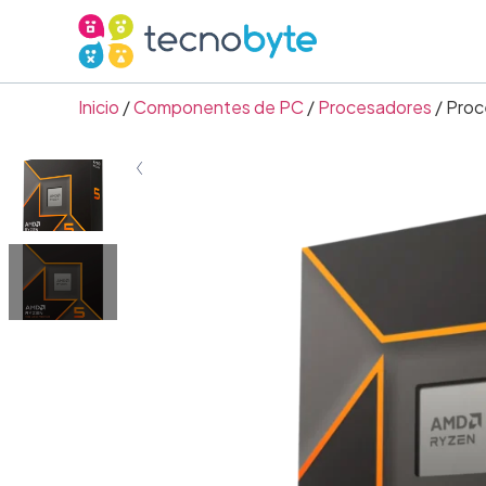
Inicio
/
Componentes de PC
/
Procesadores
/ Proc