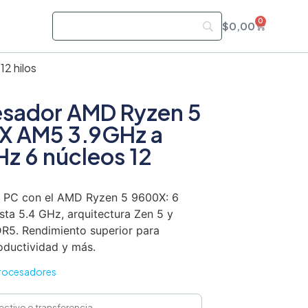
0
s
$
0,00
2 hilos
esador AMD Ryzen 5
X AM5 3.9GHz a
z 6 núcleos 12
u PC con el AMD Ryzen 5 9600X: 6
sta 5.4 GHz, arquitectura Zen 5 y
R5. Rendimiento superior para
oductividad y más.
rocesadores
ectivo o transferencia