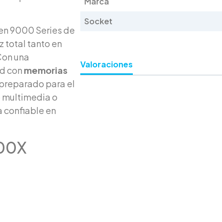
Marca
Socket
zen 9000 Series de
z total tanto en
Con una
Valoraciones
ad con
memorias
 preparado para el
o multimedia o
a confiable en
600X