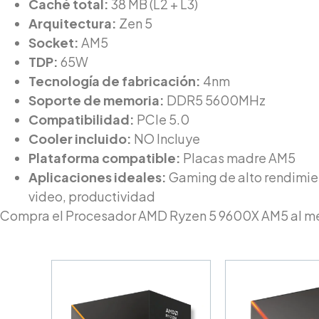
Caché total:
38 MB (L2 + L3)
Arquitectura:
Zen 5
Socket:
AM5
TDP:
65W
Tecnología de fabricación:
4nm
Soporte de memoria:
DDR5 5600MHz
Compatibilidad:
PCIe 5.0
Cooler incluido:
NO Incluye
Plataforma compatible:
Placas madre AM5
Aplicaciones ideales:
Gaming de alto rendimie
video, productividad
Compra el Procesador AMD Ryzen 5 9600X AM5 al me