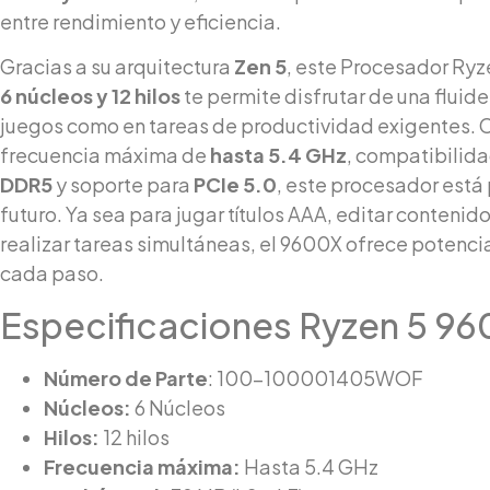
entre rendimiento y eficiencia.
Gracias a su arquitectura
Zen 5
, este Procesador Ry
6 núcleos y 12 hilos
te permite disfrutar de una fluide
juegos como en tareas de productividad exigentes. 
frecuencia máxima de
hasta 5.4 GHz
, compatibilid
DDR5
y soporte para
PCIe 5.0
, este procesador está
futuro. Ya sea para jugar títulos AAA, editar contenid
realizar tareas simultáneas, el 9600X ofrece potenci
cada paso.
Especificaciones Ryzen 5 9
Número de Parte
: 100-100001405WOF
Núcleos:
6 Núcleos
Hilos:
12 hilos
Frecuencia máxima:
Hasta 5.4 GHz