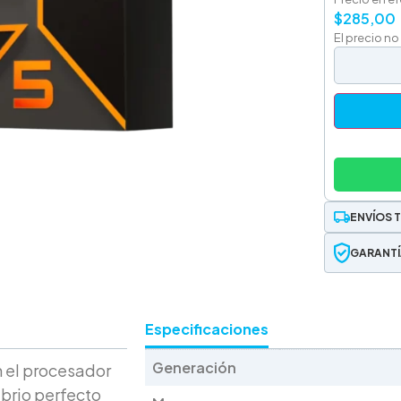
$
285,00
El precio no
ENVÍOS 
GARANTÍ
Especificaciones
Generación
n el procesador
ibrio perfecto