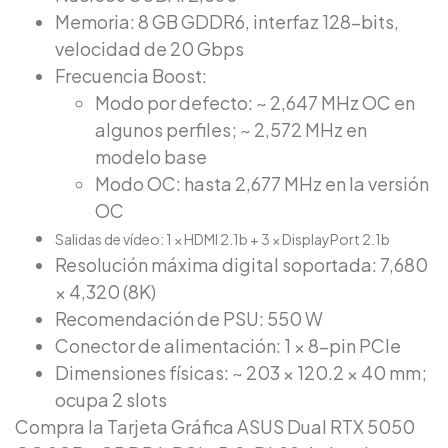
Memoria: 8 GB GDDR6, interfaz 128-bits,
velocidad de 20 Gbps
Frecuencia Boost:
Modo por defecto: ~ 2,647 MHz OC en
algunos perfiles; ~ 2,572 MHz en
modelo base
Modo OC: hasta 2,677 MHz en la versión
OC
Salidas de vídeo: 1 × HDMI 2.1b + 3 × DisplayPort 2.1b
Resolución máxima digital soportada: 7,680
× 4,320 (8K)
Recomendación de PSU: 550 W
Conector de alimentación: 1 × 8-pin PCIe
Dimensiones físicas: ~ 203 × 120.2 × 40 mm;
ocupa 2 slots
Compra la Tarjeta Gráfica ASUS Dual RTX 5050