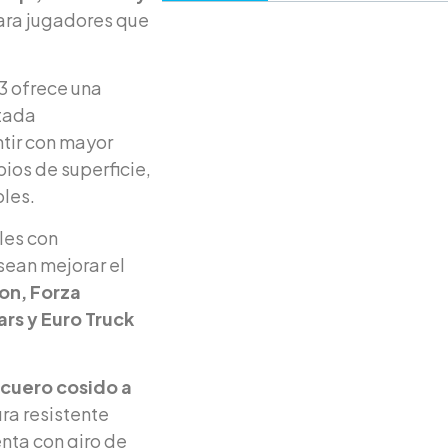
para jugadores que
23 ofrece una
ctada
ntir con mayor
bios de superficie,
bles.
les con
sean mejorar el
on, Forza
ars y Euro Truck
cuero cosido a
ra resistente
nta con giro de