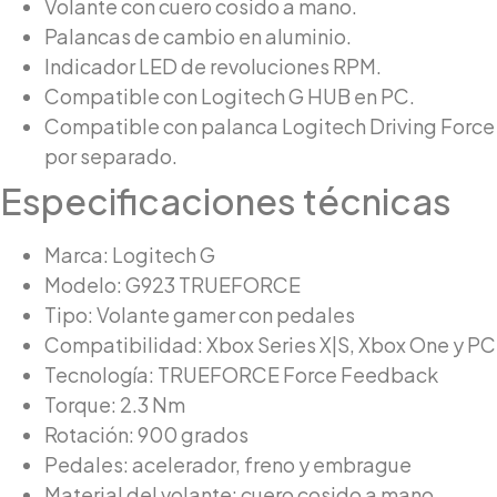
Volante con cuero cosido a mano.
Palancas de cambio en aluminio.
Indicador LED de revoluciones RPM.
Compatible con Logitech G HUB en PC.
Compatible con palanca Logitech Driving Force 
por separado.
Especificaciones técnicas
Marca: Logitech G
Modelo: G923 TRUEFORCE
Tipo: Volante gamer con pedales
Compatibilidad: Xbox Series X|S, Xbox One y PC
Tecnología: TRUEFORCE Force Feedback
Torque: 2.3 Nm
Rotación: 900 grados
Pedales: acelerador, freno y embrague
Material del volante: cuero cosido a mano