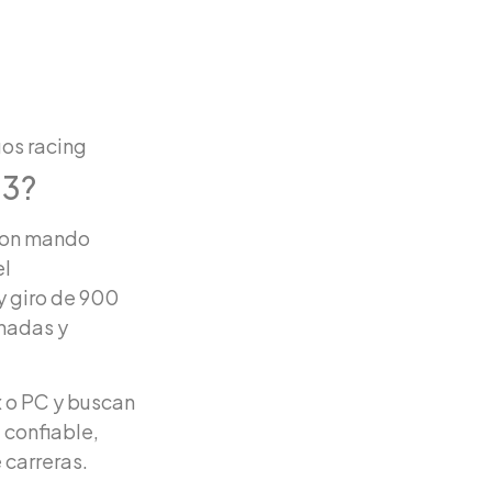
os racing
23?
 con mando
el
y giro de 900
enadas y
x o PC y buscan
e confiable,
 carreras.