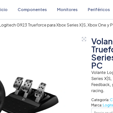
nicio
Componentes
Monitores
Periféricos
 Logitech G923 Trueforce para Xbox Series X|S, Xbox One y 
Volan
Truef
Serie
PC
Volante Lo
Series X|S,
Feedback, 
racing.
Categoría:
C
Marca:
Logit
Precio en ef