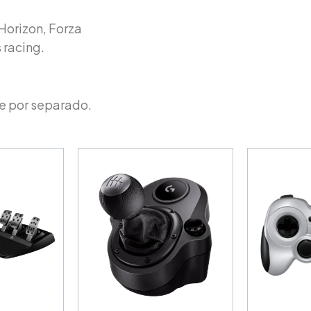
Horizon, Forza
s racing.
de por separado.