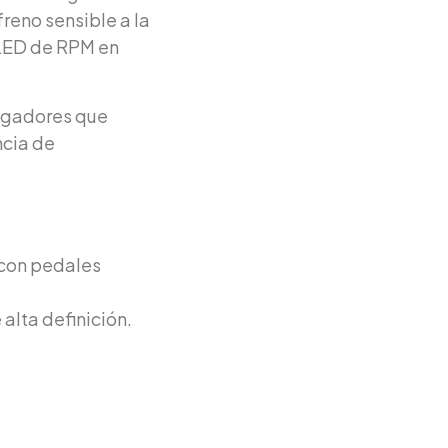
reno sensible a la
 LED de RPM en
ugadores que
ncia de
 con pedales
lta definición.