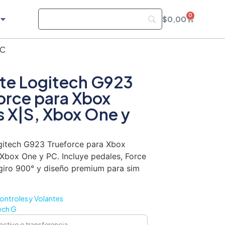
0
$
0,00
PC
te Logitech G923
orce para Xbox
s X|S, Xbox One y
gitech G923 Trueforce para Xbox
 Xbox One y PC. Incluye pedales, Force
giro 900° y diseño premium para sim
ontroles y Volantes
ech G
ectivo o transferencia