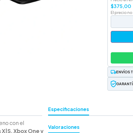
$
375,00
El precio no
ENVÍOS 
GARANTÍ
Especificaciones
eno con el
Valoraciones
 X|S, Xbox One y