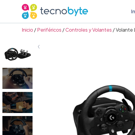
I
Inicio
/
Periféricos
/
Controles y Volantes
/ Volante