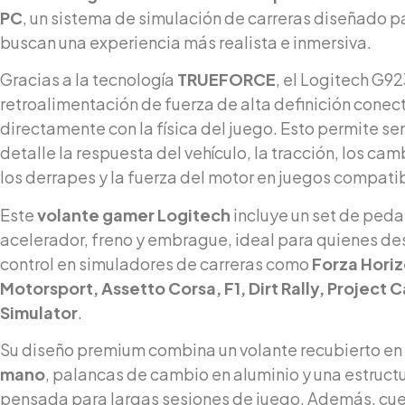
PC
, un sistema de simulación de carreras diseñado 
buscan una experiencia más realista e inmersiva.
Gracias a la tecnología
TRUEFORCE
, el Logitech G9
retroalimentación de fuerza de alta definición cone
directamente con la física del juego. Esto permite se
detalle la respuesta del vehículo, la tracción, los cam
los derrapes y la fuerza del motor en juegos compati
Este
volante gamer Logitech
incluye un set de peda
acelerador, freno y embrague, ideal para quienes de
control en simuladores de carreras como
Forza Horiz
Motorsport, Assetto Corsa, F1, Dirt Rally, Project C
Simulator
.
Su diseño premium combina un volante recubierto en
mano
, palancas de cambio en aluminio y una estructu
pensada para largas sesiones de juego. Además, cue