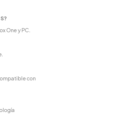
 S?
box One y PC.
e.
 compatible con
ología