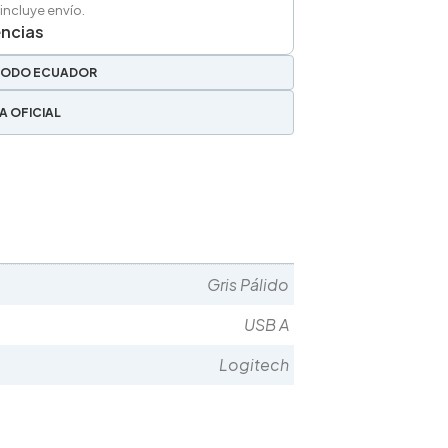
 incluye envío.
encias
TODO ECUADOR
A OFICIAL
Gris Pálido
USB A
Logitech