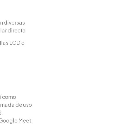
n diversas
lar directa
allas LCD o
í como
lamada de uso
S.
 Google Meet,