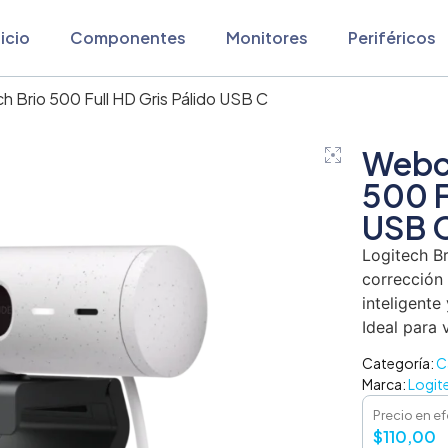
nicio
Componentes
Monitores
Periféricos
 Brio 500 Full HD Gris Pálido USB C
Webc
500 F
USB 
Logitech B
corrección
inteligente
Ideal para 
Categoría:
C
Marca:
Logit
Precio en ef
$
110,00