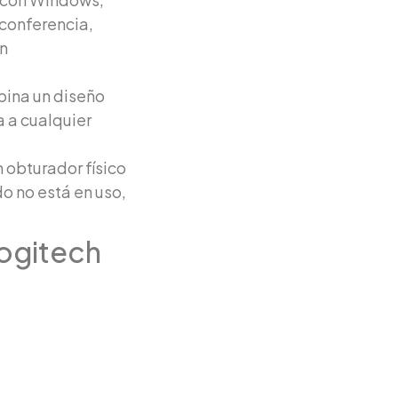
conferencia,
in
bina un diseño
 a cualquier
n obturador físico
do no está en uso,
ogitech