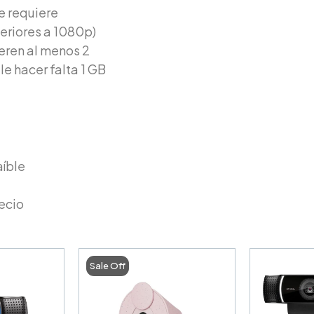
e requiere
eriores a 1080p)
eren al menos 2
e hacer falta 1 GB
aíble
ecio
Sale Off