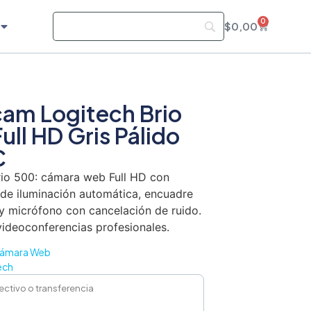
0
$
0,00
am Logitech Brio
ull HD Gris Pálido
C
rio 500: cámara web Full HD con
 de iluminación automática, encuadre
 y micrófono con cancelación de ruido.
videoconferencias profesionales.
ámara Web
ech
ectivo o transferencia