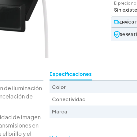
El precio no
Sin exist
ENVÍOS 
GARANTÍ
Especificaciones
Color
n de iluminación
ancelación de
Conectividad
Marca
lidad de imagen
ransmisiones en
l brillo y el