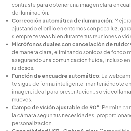
contraste para obtener una imagen clara en cual
de iluminación.
Corrección automática de iluminación
: Mejora
ajustando el brillo en entornos con poca luz, ga
siempre te veas bien durante tus reuniones o vi
Micrófonos duales con cancelación de ruido
:
de manera clara, eliminando sonidos de fondo m
asegurando una comunicación fluida, incluso e
ruidosos.
Función de encuadre automático
: La webcam 
te sigue de forma inteligente, manteniéndote en 
imagen, ideal para presentaciones o videollam
mueves.
Campo de visión ajustable de 90°
: Permite ca
la cámara según tus necesidades, proporcionand
personalización.
Conectividad USB-C plug & play
: Compatible