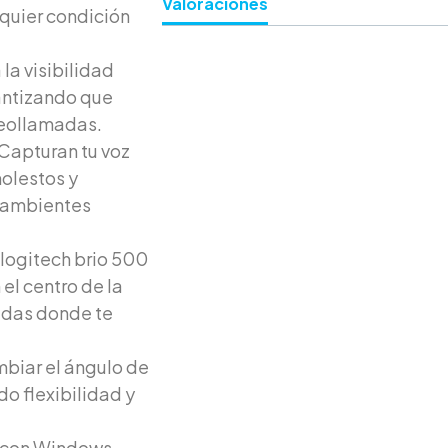
Valoraciones
quier condición
 la visibilidad
rantizando que
deollamadas.
 Capturan tu voz
olestos y
n ambientes
logitech brio 500
el centro de la
adas donde te
mbiar el ángulo de
o flexibilidad y
 con Windows,