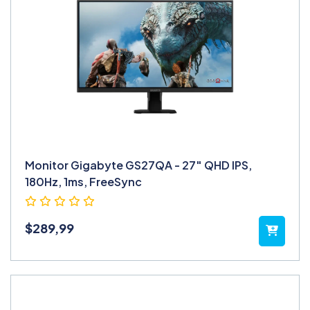
Monitor Gigabyte GS27QA - 27″ QHD IPS,
180Hz, 1ms, FreeSync
$
289,99