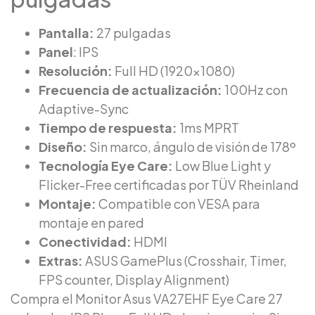
Pantalla:
27 pulgadas
Panel
: IPS
Resolución:
Full HD (1920×1080)
Frecuencia de actualización:
100Hz con
Adaptive-Sync
Tiempo de respuesta:
1ms MPRT
Diseño:
Sin marco, ángulo de visión de 178º
Tecnología Eye Care:
Low Blue Light y
Flicker-Free certificadas por TÜV Rheinland
Montaje:
Compatible con VESA para
montaje en pared
Conectividad:
HDMI
Extras:
ASUS GamePlus (Crosshair, Timer,
FPS counter, Display Alignment)
Compra el Monitor Asus VA27EHF Eye Care 27