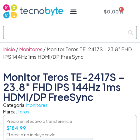
0
$
0,00
Inicio
/
Monitores
/ Monitor Teros TE-2417S – 23.8″ FHD
IPS 144Hz 1ms HDMI/DP FreeSync
Monitor Teros TE-2417S –
23.8″ FHD IPS 144Hz 1ms
HDMI/DP FreeSync
Categoría:
Monitores
Marca:
Teros
Precio en efectivo o transferencia
$
184,99
El precio no incluye envío.