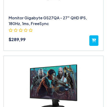
Monitor Gigabyte GS27QA - 27″ QHD IPS,
180Hz, 1ms, FreeSync
$
289,99