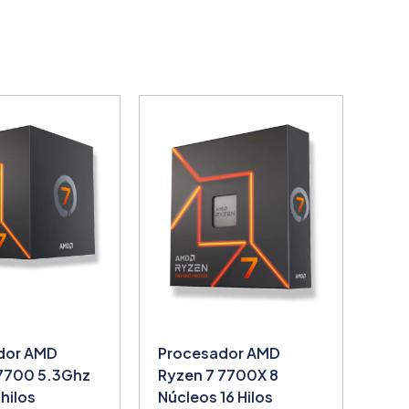
dor AMD
Procesador AMD
 7700 5.3Ghz
Ryzen 7 7700X 8
 hilos
Núcleos 16 Hilos