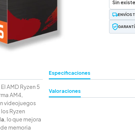
Sin exist
ENVÍOS 
GARANTÍ
Especificaciones
: El AMD Ryzen 5
Valoraciones
orma AM4,
en videojuegos
e los Ryzen
da
, lo que mejora
 de memoria