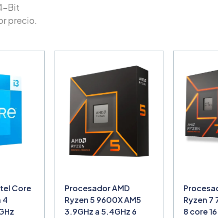
4-Bit
r precio.
tel Core
Procesador AMD
Procesa
n 4
Ryzen 5 9600X AM5
Ryzen 7
0GHz
3.9GHz a 5.4GHz 6
8 core 16