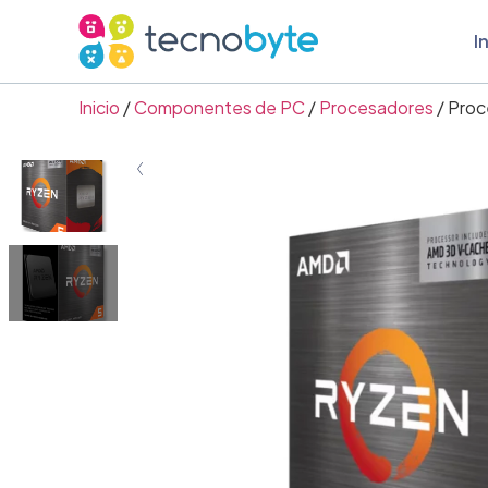
I
Inicio
/
Componentes de PC
/
Procesadores
/ Pro