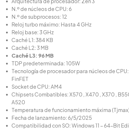
Arquitectura de procesador: Zen 3
N.º de núcleos de CPU: 6
N.º de subprocesos: 12
Reloj turbo máximo: Hasta 4 GHz
Reloj base: 3 GHz
Caché L1: 384 KB
Caché L2: 3 MB
Caché L3: 96 MB
TDP predeterminada: 105W
Tecnología de procesador para núcleos de CPU
FinFET
Socket de CPU: AM4
Chipsets Combatibles: X570 , X470 , X370 , B550
A520
Temperatura de funcionamiento máxima (Tjmax
Fecha de lanzamiento: 6/5/2025
Compatibilidad con SO: Windows 11 – 64-Bit Edi