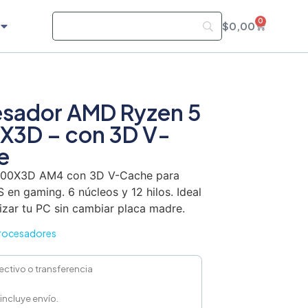
0
$
0,00
esador AMD Ryzen 5
X3D – con 3D V-
e
500X3D AM4 con 3D V-Cache para
 en gaming. 6 núcleos y 12 hilos. Ideal
izar tu PC sin cambiar placa madre.
rocesadores
ectivo o transferencia
 incluye envío.